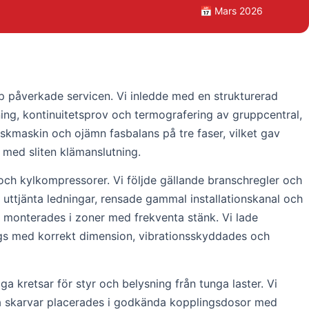
📅 Mars 2026
pp påverkade servicen. Vi inledde med en strukturerad
ning, kontinuitetsprov och termografering av gruppcentral,
skmaskin och ojämn fasbalans på tre faser, vilket gav
 med sliten klämanslutning.
n och kylkompressorer. Vi följde gällande branschregler och
 uttjänta ledningar, rensade gammal installationskanal och
ag monterades i zoner med frekventa stänk. Vi lade
ogs med korrekt dimension, vibrationsskyddades och
a kretsar för styr och belysning från tunga laster. Vi
ga skarvar placerades i godkända kopplingsdosor med