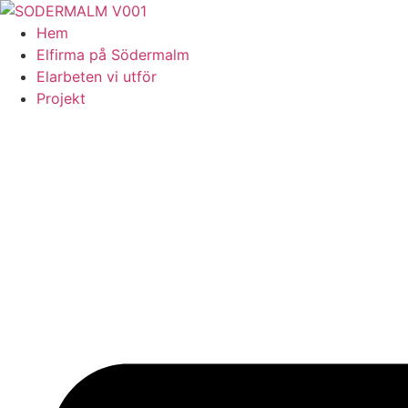
Skip
to
Hem
content
Elfirma på Södermalm
Elarbeten vi utför
Projekt