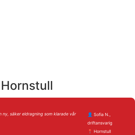
 Hornstull
n ny, säker eldragning som klarade vår
👤 Sofia N.,
driftansvarig
📍 Hornstull