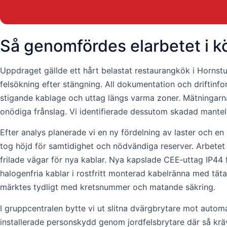
Så genomfördes elarbetet i k
Uppdraget gällde ett hårt belastat restaurangkök i Hornstu
felsökning efter stängning. All dokumentation och driftinf
stigande kablage och uttag längs varma zoner. Mätningarna
onödiga frånslag. Vi identifierade dessutom skadad mantel
Efter analys planerade vi en ny fördelning av laster och en
tog höjd för samtidighet och nödvändiga reserver. Arbetet u
frilade vägar för nya kablar. Nya kapslade CEE‑uttag IP44 
halogenfria kablar i rostfritt monterad kabelränna med tä
märktes tydligt med kretsnummer och matande säkring.
I gruppcentralen bytte vi ut slitna dvärgbrytare mot automa
installerade personskydd genom jordfelsbrytare där så kr