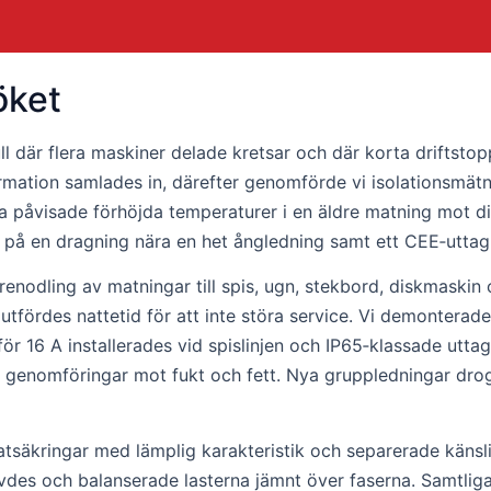
öket
ll där flera maskiner delade kretsar och där korta driftsto
ormation samlades in, därefter genomförde vi isolationsmät
 påvisade förhöjda temperaturer i en äldre matning mot di
 på en dragning nära en het ångledning samt ett CEE‑uttag
 renodling av matningar till spis, ugn, stekbord, diskmaski
tfördes nattetid för att inte störa service. Vi demonterade
för 16 A installerades vid spislinjen och IP65‑klassade utt
ta genomföringar mot fukt och fett. Nya gruppledningar dr
tsäkringar med lämplig karakteristik och separerade känslig
ävdes och balanserade lasterna jämnt över faserna. Samtli