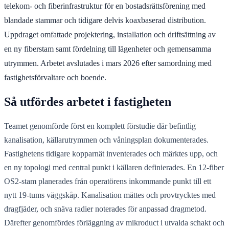
telekom- och fiberinfrastruktur för en bostadsrättsförening med
blandade stammar och tidigare delvis koaxbaserad distribution.
Uppdraget omfattade projektering, installation och driftsättning av
en ny fiberstam samt fördelning till lägenheter och gemensamma
utrymmen. Arbetet avslutades i mars 2026 efter samordning med
fastighetsförvaltare och boende.
Så utfördes arbetet i fastigheten
Teamet genomförde först en komplett förstudie där befintlig
kanalisation, källarutrymmen och våningsplan dokumenterades.
Fastighetens tidigare kopparnät inventerades och märktes upp, och
en ny topologi med central punkt i källaren definierades. En 12-fiber
OS2-stam planerades från operatörens inkommande punkt till ett
nytt 19-tums väggskåp. Kanalisation mättes och provtrycktes med
dragfjäder, och snäva radier noterades för anpassad dragmetod.
Därefter genomfördes förläggning av mikroduct i utvalda schakt och