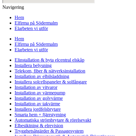
Navigering
Hem
Elfirma på Södermalm
Elarbeten vi utför
Hem
Elfirma på Södermalm
Elarbeten vi utför
Elinstallation & byta elcentral elskåp
Installera belysning
Telekom, fiber & nätverksinstallation
Installation av elbilsladdning
Installera solcellspaneler & solfångare
Installation av vitvaror
Installation av värmepump
Installation av golvvärme
Installation av takvärme
Installera jordfelsbrytare
Smarta hem + fjärrstyrning
Automatiska strömbrytare & rörelsevakt
Elbesiktning & elrevision
Trygghetsåtgärder & Passagesystem