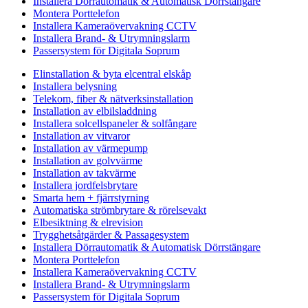
Installera Dörrautomatik & Automatisk Dörrstängare
Montera Porttelefon
Installera Kameraövervakning CCTV
Installera Brand- & Utrymningslarm
Passersystem för Digitala Soprum
Elinstallation & byta elcentral elskåp
Installera belysning
Telekom, fiber & nätverksinstallation
Installation av elbilsladdning
Installera solcellspaneler & solfångare
Installation av vitvaror
Installation av värmepump
Installation av golvvärme
Installation av takvärme
Installera jordfelsbrytare
Smarta hem + fjärrstyrning
Automatiska strömbrytare & rörelsevakt
Elbesiktning & elrevision
Trygghetsåtgärder & Passagesystem
Installera Dörrautomatik & Automatisk Dörrstängare
Montera Porttelefon
Installera Kameraövervakning CCTV
Installera Brand- & Utrymningslarm
Passersystem för Digitala Soprum