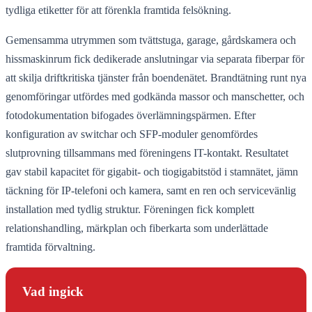
tydliga etiketter för att förenkla framtida felsökning.
Gemensamma utrymmen som tvättstuga, garage, gårdskamera och
hissmaskinrum fick dedikerade anslutningar via separata fiberpar för
att skilja driftkritiska tjänster från boendenätet. Brandtätning runt nya
genomföringar utfördes med godkända massor och manschetter, och
fotodokumentation bifogades överlämningspärmen. Efter
konfiguration av switchar och SFP-moduler genomfördes
slutprovning tillsammans med föreningens IT-kontakt. Resultatet
gav stabil kapacitet för gigabit- och tiogigabitstöd i stamnätet, jämn
täckning för IP-telefoni och kamera, samt en ren och servicevänlig
installation med tydlig struktur. Föreningen fick komplett
relationshandling, märkplan och fiberkarta som underlättade
framtida förvaltning.
Vad ingick