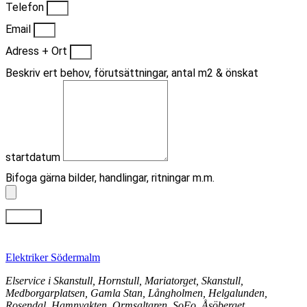
Telefon
Email
Adress + Ort
Beskriv ert behov, förutsättningar, antal m2 & önskat
startdatum
Bifoga gärna bilder, handlingar, ritningar m.m.
Skicka
Elektriker Södermalm
Elservice i Skanstull, Hornstull, Mariatorget, Skanstull,
Medborgarplatsen, Gamla Stan, Långholmen, Helgalunden,
Rosendal, Hamnvakten, Ormsaltaren, SoFo, Åsöberget,