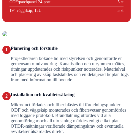
ODF/patchpanel 24-port
5 st
19″ väggskåp, 12U
3 st
Planering och förstudie
1
Projektledaren bokade tid med styrelsen och genomförde en
gemensam rundvandring. Kanalisation och utrymmen mättes,
ritningar uppdaterades och riskpunkter noterades. Materialval
och placering av skåp fastställdes och en detaljerad tidplan togs
fram med information till boende.
Installation och kvalitetssäkring
2
Mikroduct förlades och fiber blåstes till fördelningspunkter.
ODF och väggskåp monterades och fibersvetsar genomfördes
med loggade protokoll. Brandtätning utfördes vid alla
genomföringar och all utrustning märktes enligt etikettplan.
OTDR‑mätningar verifierade dämpningskrav och eventuella
avvikelser åtgärdades direkt.