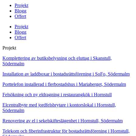
Projekt
Blogg
Offert
Projekt
Blogg
Offert
Projekt
Komplettering av butiksbelysning och eluttag i Skanstull,
Södermalm
Installation av laddboxar i bostadsrättsförening i SoFo, Södermalm
Porttelefon installerad i flerbostadshus i Mariaberget, Södermalm
Felsökning och ny eldragning i restaurangkök i Hornstull
Elcentralbyte med jordfelsbrytare i kontorslokal i Hornstull,
Södermalm
Renovering av el i sekelskifteslägenhet i Hornstull, Södermalm
Telekom och fiberinfrastruktur för bostadsrättsförening i Hornstull,