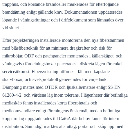
trapphus, och korsande brandceller markerades för efterföljande
brandtätning enligt gällande krav. Dokumentationen uppdaterades
löpande i våningsritningar och i driftdokument som lämnades över
vid slutet.
Efter projekteringen installerade montörerna den nya fiberstammen
med blåsfiberteknik för att minimera dragkrafter och risk för
mikroböjar. ODF och patchpaneler monterades i källarskåpet, och
våningsvisa fördelningsboxar placerades i diskreta lägen för enkel
serviceåtkomst. Fibersvetsning utfördes i fält med kapslade
skarvboxar, och svetsprotokoll genererades för varje länk.
Dämpning mättes med OTDR och ljuskälla/mätare enligt SS‑EN
61280‑4‑2, och värdena låg inom tolerans. I lägenheter där befintliga
mediaskåp fanns installerades korta fiberpigtails och
medieomvandlare enligt föreningens önskemål, medan befintliga
kopparuttag uppgraderades till Cat6A där behov fanns för intern
distribution. Samtidigt märktes alla uttag, portar och skåp upp med