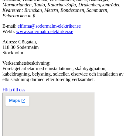
Marmorlunden, Tanto, Katarina-Sofia, Drakenbergsområdet,
Kvarteren: Brinckan, Metern, Bondesonen, Sommaren,
Pelarbacken m.fl.
E-mail:
elfirma@sodermalm-elektriker.se
Webb:
www.sodermalm-elektriker.se
Adress: Götgatan,
118 30 Södermalm
Stockholm
Verksamhetsbeskrivning:
Företaget arbetar med elinstallationer, skåpbyggnation,
kabeldragning, belysning, solceller, elservice och installation av
elbilsladdning därmed efter förenlig verksamhet.
Hitta till oss