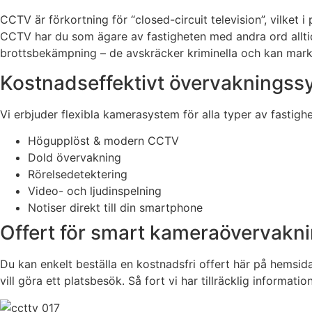
CCTV är förkortning för “closed-circuit television”, vilke
CCTV har du som ägare av fastigheten med andra ord alltid 
brottsbekämpning – de avskräcker kriminella och kan markan
Kostnadseffektivt övervakningss
Vi erbjuder flexibla kamerasystem för alla typer av fastighe
Högupplöst & modern CCTV
Dold övervakning
Rörelsedetektering
Video- och ljudinspelning
Notiser direkt till din smartphone
Offert för smart kameraövervakni
Du kan enkelt beställa en kostnadsfri offert här på hemsid
vill göra ett platsbesök. Så fort vi har tillräcklig informati