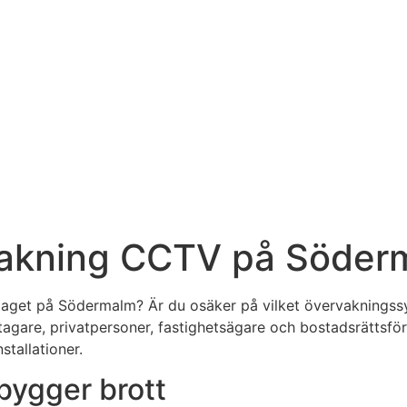
vakning CCTV på Söder
företaget på Södermalm? Är du osäker på vilket övervaknings
etagare, privatpersoner, fastighetsägare och bostadsrättsför
tallationer.
bygger brott