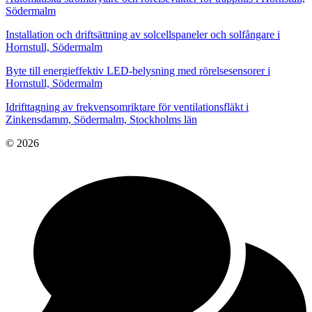
Södermalm
Installation och driftsättning av solcellspaneler och solfångare i
Hornstull, Södermalm
Byte till energieffektiv LED-belysning med rörelsesensorer i
Hornstull, Södermalm
Idrifttagning av frekvensomriktare för ventilationsfläkt i
Zinkensdamm, Södermalm, Stockholms län
© 2026