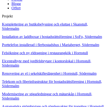
Blogg
Offert
Projekt
Komplettering av butiksbelysning och eluttag i Skanstull,
Södermalm
Installation av laddboxar i bostadsrättsförening i SoFo, Södermalm
Porttelefon installerad i flerbostadshus i Mariaberget, Södermalm
Felsökning och ny eldragning i restaurangkök i Hornstull
Elcentralbyte med jordfelsbrytare i kontorslokal i Hornstull,
Södermalm
Renovering av el i sekelskifteslägenhet i Hornstull, Södermalm
Telekom och fiberinfrastruktur för bostadsrättsförening i Hornstull,
Södermalm
Modernisering av stigarledningar och mätarskåp i Hornstull,
Södermalm
Automatiska strömbrytare och rörelsevakter för trapphus i Hornstull,