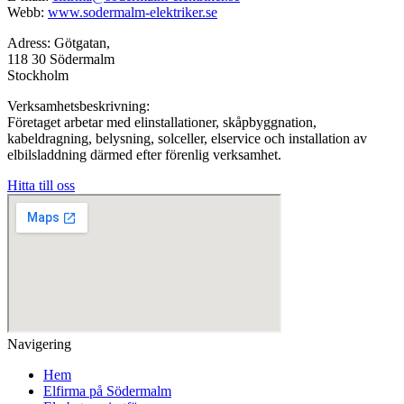
Webb:
www.sodermalm-elektriker.se
Adress: Götgatan,
118 30 Södermalm
Stockholm
Verksamhetsbeskrivning:
Företaget arbetar med elinstallationer, skåpbyggnation,
kabeldragning, belysning, solceller, elservice och installation av
elbilsladdning därmed efter förenlig verksamhet.
Hitta till oss
Navigering
Hem
Elfirma på Södermalm