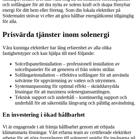
och solfångare för att dra nytta av solens kraft och skapa förnybar
energi för ditt hem eller företag. Som din lokala elektriker på
Södermalm strävar vi efter att göra hållbar energiåtkomst tillgänglig
för alla.
Prisvärda tjänster inom solenergi
Våra kunniga elektriker har lång erfarenhet av alla olika
fastighetstyper och kan hjälpa till med följande:
Solcellspanelinstallation – professionell installation av
solcellspaneler för att generera el från solens strålar.
Solfångarinstallation – effektiva solfångare för att använda
solvärme för uppvärmning av vatten och utrymmen.
Systemanpassning för optimal effekt – skräddarsydda
lösningar för att maximera solenergiansamlingen.
Teknisk support och underhåll – kontinuerlig support och
underhåll för att säkerställa långvarig och pålitlig användning.
En investering i ökad hållbarhet
Vi är engagerade i att främja hållbarhet genom att erbjuda
klimatsmarta lösningar. Vårt erfarna team av certifierade elektriker
arbetar för att göra övergången till solenergi smidig för invånarna på