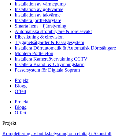
Installation av värmepump
Installation av golvvärme
Installation av takvärme
Installera jordfelsbrytare
Smarta hem + fjärrstyrning
Automatiska strömbrytare & rörelsevakt
Elbesiktning & elrevision
Trygghetsåtgärder & Passagesystem
Installera Dörrautomatik & Automatisk Dörrstängare
Montera Porttelefon
Installera Kameraövervakning CCTV
Installera Brand- & Utrymningslarm
Passersystem för Digitala Soprum
Projekt
Blogg
Offert
Projekt
Blogg
Offert
Projekt
Komplettering av butiksbelysning och eluttag i Skanstull,