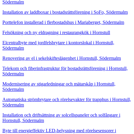
Södermalm
Installation av laddboxar i bostadsrättsförening i SoFo, Södermalm
Porttelefon installerad i flerbostadshus i Mariaberget, Södermalm
Felsökning och ny eldragning i restaurangkök i Hornstull
Elcentralbyte med jordfelsbrytare i kontorslokal i Hornstull,
Södermalm
Renovering av el i sekelskifteslägenhet i Hornstull, Södermalm
Telekom och fiberinfrastruktur för bostadsrättsförening i Hornstull,
Södermalm
Modernisering av stigarledningar och mätarskåp i Hornstull,
Södermalm
Automatiska strömbrytare och rörelsevakter för trapphus i Hornstull,
Södermalm
Installation och driftsättning av solcellspaneler och solfångare i
Hornstull, Södermalm
Byte till energieffektiv LED-belysning med rörelsesensorer i