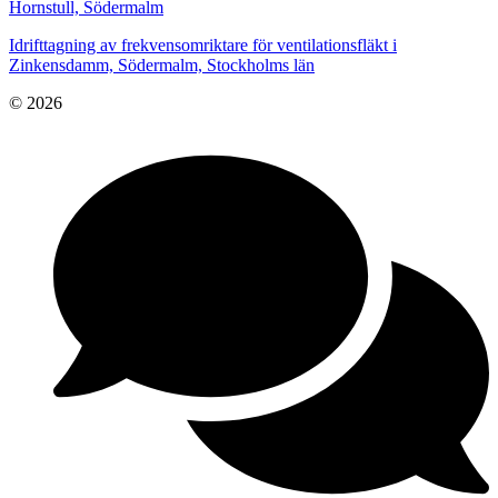
Hornstull, Södermalm
Idrifttagning av frekvensomriktare för ventilationsfläkt i
Zinkensdamm, Södermalm, Stockholms län
© 2026