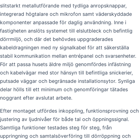
slitstarkt metallutförande med tydliga anropsknappar,
integrerad högtalare och mikrofon samt väderskyddade
komponenter anpassade för daglig användning. Inne i
fastigheten anslöts systemet till elslutbleck och befintlig
dörrmiljö, och där det behövdes uppgraderades
kabeldragningen med ny signalkabel för att säkerställa
stabil kommunikation mellan entrépanel och svarsenheter.
För att passa husets äldre miljö genomfördes infästning
och kabelvägar med stor hänsyn till befintliga snickerier,
putsade väggar och begränsade installationsytor. Synliga
delar hölls till ett minimum och genomföringar tätades
noggrant efter avslutat arbete.
Efter montaget utfördes inkoppling, funktionsprovning och
justering av ljudnivåer för både tal och öppningssignal.
Samtliga funktioner testades steg för steg, från
uppringning och samtalsöverföring till dörröppning och