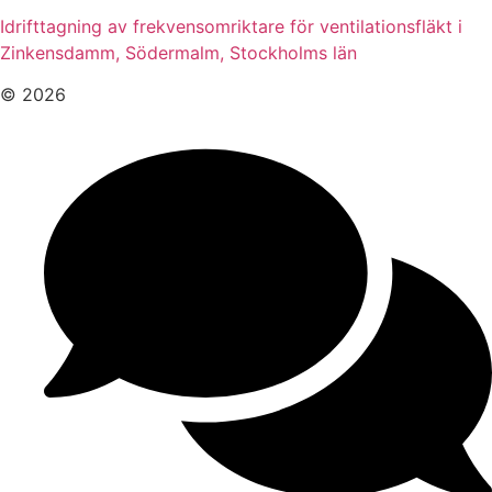
Idrifttagning av frekvensomriktare för ventilationsfläkt i
Zinkensdamm, Södermalm, Stockholms län
© 2026