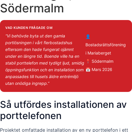
Södermalm
VAD KUNDEN FRÅGADE OM
“Vi behövde byta ut den gamla
👤
portlösningen i vårt flerbostadshus
Bostadsrättsförening
eftersom den hade fungerat ojämnt
i Mariaberget
under en längre tid. Boende ville ha en
📍 Södermalm
stabil porttelefon med tydligt ljud, smidig
📅 Mars 2026
öppningsfunktion och en installation som
anpassades till husets äldre entrémiljö
utan onödiga ingrepp.”
Så utfördes installationen av
porttelefonen
Projektet omfattade installation av en ny porttelefon i ett