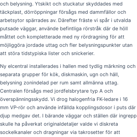
och belysning. Ytskikt och stuckatur skyddades med
täckplast, dörröppningar försågs med dammfällor och
arbetsytor spärrades av. Därefter fräste vi spår i utvalda
putsade väggar, använde befintliga rörstråk där de höll
måttet och kompletterade med ny rördragning för att
möjliggöra jordade uttag och fler belysningspunkter utan
att störa tidstypiska lister och snickerier.
Ny elcentral installerades i hallen med tydlig märkning och
separata grupper för kök, diskmaskin, ugn och häll,
belysning zonindelad per rum samt allmänna uttag.
Centralen försågs med jordfelsbrytare typ A och
överspänningsskydd. Vi drog halogenfria FK-ledare i 16
mm VP-rör och använde infällda kopplingsdosor i puts där
djup medgav det. I bärande väggar och ställen där ingrepp
skulle ha påverkat originaldetaljer valde vi diskreta
sockelkanaler och dragningar via takrosetter för att