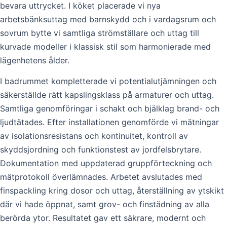
bevara uttrycket. I köket placerade vi nya
arbetsbänksuttag med barnskydd och i vardagsrum och
sovrum bytte vi samtliga strömställare och uttag till
kurvade modeller i klassisk stil som harmonierade med
lägenhetens ålder.
I badrummet kompletterade vi potentialutjämningen och
säkerställde rätt kapslingsklass på armaturer och uttag.
Samtliga genomföringar i schakt och bjälklag brand- och
ljudtätades. Efter installationen genomförde vi mätningar
av isolationsresistans och kontinuitet, kontroll av
skyddsjordning och funktionstest av jordfelsbrytare.
Dokumentation med uppdaterad gruppförteckning och
mätprotokoll överlämnades. Arbetet avslutades med
finspackling kring dosor och uttag, återställning av ytskikt
där vi hade öppnat, samt grov- och finstädning av alla
berörda ytor. Resultatet gav ett säkrare, modernt och