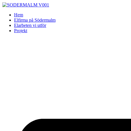
Skip
to
Hem
content
Elfirma på Södermalm
Elarbeten vi utför
Projekt