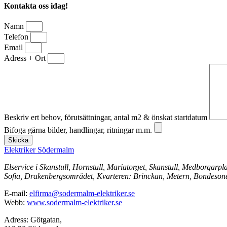
Kontakta oss idag!
Namn
Telefon
Email
Adress + Ort
Beskriv ert behov, förutsättningar, antal m2 & önskat startdatum
Bifoga gärna bilder, handlingar, ritningar m.m.
Skicka
Elektriker Södermalm
Elservice i Skanstull, Hornstull, Mariatorget, Skanstull, Medborg
Sofia, Drakenbergsområdet, Kvarteren: Brinckan, Metern, Bondeson
E-mail:
elfirma@sodermalm-elektriker.se
Webb:
www.sodermalm-elektriker.se
Adress: Götgatan,