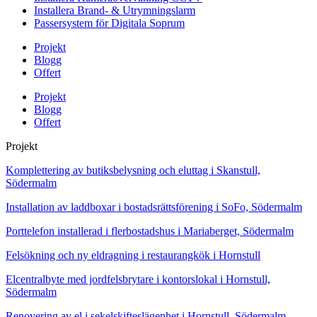
Installera Brand- & Utrymningslarm
Passersystem för Digitala Soprum
Projekt
Blogg
Offert
Projekt
Blogg
Offert
Projekt
Komplettering av butiksbelysning och eluttag i Skanstull,
Södermalm
Installation av laddboxar i bostadsrättsförening i SoFo, Södermalm
Porttelefon installerad i flerbostadshus i Mariaberget, Södermalm
Felsökning och ny eldragning i restaurangkök i Hornstull
Elcentralbyte med jordfelsbrytare i kontorslokal i Hornstull,
Södermalm
Renovering av el i sekelskifteslägenhet i Hornstull, Södermalm