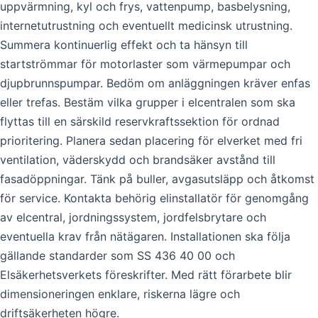
uppvärmning, kyl och frys, vattenpump, basbelysning,
internetutrustning och eventuellt medicinsk utrustning.
Summera kontinuerlig effekt och ta hänsyn till
startströmmar för motorlaster som värmepumpar och
djupbrunnspumpar. Bedöm om anläggningen kräver enfas
eller trefas. Bestäm vilka grupper i elcentralen som ska
flyttas till en särskild reservkraftssektion för ordnad
prioritering. Planera sedan placering för elverket med fri
ventilation, väderskydd och brandsäker avstånd till
fasadöppningar. Tänk på buller, avgasutsläpp och åtkomst
för service. Kontakta behörig elinstallatör för genomgång
av elcentral, jordningssystem, jordfelsbrytare och
eventuella krav från nätägaren. Installationen ska följa
gällande standarder som SS 436 40 00 och
Elsäkerhetsverkets föreskrifter. Med rätt förarbete blir
dimensioneringen enklare, riskerna lägre och
driftsäkerheten högre.