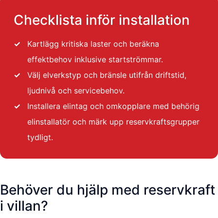
Checklista inför installation
✓
Kartlägg kritiska laster och beräkna
effektbehov inklusive startströmmar.
✓
Välj elverkstyp och bränsle utifrån driftstid,
ljudnivå och servicebehov.
✓
Installera elintag och omkopplare med behörig
elinstallatör och märk upp reservkraftsgrupper
tydligt.
Behöver du hjälp med reservkraft
i villan?