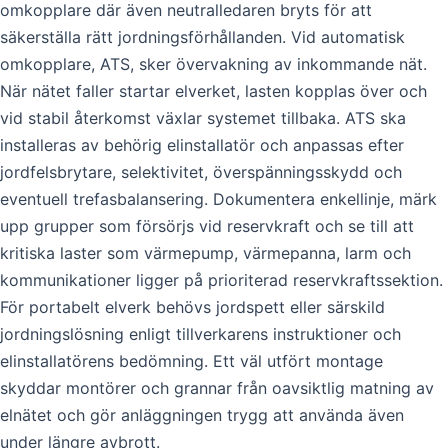
omkopplare där även neutralledaren bryts för att
säkerställa rätt jordningsförhållanden. Vid automatisk
omkopplare, ATS, sker övervakning av inkommande nät.
När nätet faller startar elverket, lasten kopplas över och
vid stabil återkomst växlar systemet tillbaka. ATS ska
installeras av behörig elinstallatör och anpassas efter
jordfelsbrytare, selektivitet, överspänningsskydd och
eventuell trefasbalansering. Dokumentera enkellinje, märk
upp grupper som försörjs vid reservkraft och se till att
kritiska laster som värmepump, värmepanna, larm och
kommunikationer ligger på prioriterad reservkraftssektion.
För portabelt elverk behövs jordspett eller särskild
jordningslösning enligt tillverkarens instruktioner och
elinstallatörens bedömning. Ett väl utfört montage
skyddar montörer och grannar från oavsiktlig matning av
elnätet och gör anläggningen trygg att använda även
under längre avbrott.