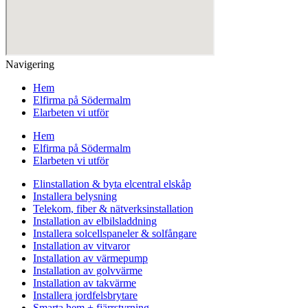
Navigering
Hem
Elfirma på Södermalm
Elarbeten vi utför
Hem
Elfirma på Södermalm
Elarbeten vi utför
Elinstallation & byta elcentral elskåp
Installera belysning
Telekom, fiber & nätverksinstallation
Installation av elbilsladdning
Installera solcellspaneler & solfångare
Installation av vitvaror
Installation av värmepump
Installation av golvvärme
Installation av takvärme
Installera jordfelsbrytare
Smarta hem + fjärrstyrning