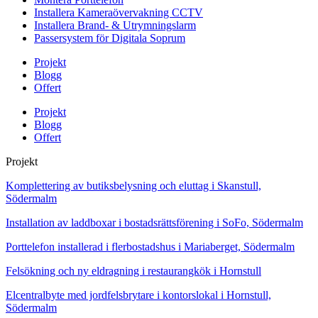
Installera Kameraövervakning CCTV
Installera Brand- & Utrymningslarm
Passersystem för Digitala Soprum
Projekt
Blogg
Offert
Projekt
Blogg
Offert
Projekt
Komplettering av butiksbelysning och eluttag i Skanstull,
Södermalm
Installation av laddboxar i bostadsrättsförening i SoFo, Södermalm
Porttelefon installerad i flerbostadshus i Mariaberget, Södermalm
Felsökning och ny eldragning i restaurangkök i Hornstull
Elcentralbyte med jordfelsbrytare i kontorslokal i Hornstull,
Södermalm