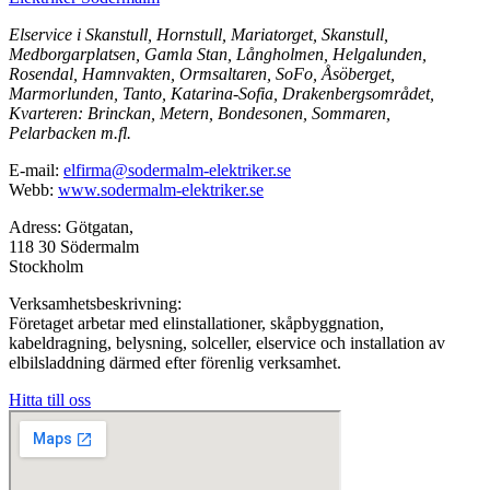
Elservice i Skanstull, Hornstull, Mariatorget, Skanstull,
Medborgarplatsen, Gamla Stan, Långholmen, Helgalunden,
Rosendal, Hamnvakten, Ormsaltaren, SoFo, Åsöberget,
Marmorlunden, Tanto, Katarina-Sofia, Drakenbergsområdet,
Kvarteren: Brinckan, Metern, Bondesonen, Sommaren,
Pelarbacken m.fl.
E-mail:
elfirma@sodermalm-elektriker.se
Webb:
www.sodermalm-elektriker.se
Adress: Götgatan,
118 30 Södermalm
Stockholm
Verksamhetsbeskrivning:
Företaget arbetar med elinstallationer, skåpbyggnation,
kabeldragning, belysning, solceller, elservice och installation av
elbilsladdning därmed efter förenlig verksamhet.
Hitta till oss