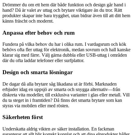
Drömmer du om ett hem där både funktion och design går hand i
hand? Då är valet av uttag och brytare viktigare än du tror. Rätt
produkter skapar inte bara trygghet, utan bidrar även till att ditt hem
känns fräscht och modernt.
Anpassa efter behov och rum
Fundera på vilka behov du har i olika rum. I vardagsrum och kök
behövs ofta fler uttag för elektronik, medan sovrum och hall kanske
klarar sig med färre. Välj gärna dubbla eller USB-uttag i områden
där du ofta laddar telefoner eller surfplattor.
Design och smarta lösningar
De dagar då alla brytare såg likadana ut är förbi. Marknaden
erbjuder idag en uppsjö av smarta och snygga alternativ—från
diskreta vita modeller, till exklusiva varianter i glas eller metall. Vill
du ta steget in i framtiden? Då finns det smarta brytare som kan
styras via mobilen eller med rösten.
Säkerheten först
Underskatta aldrig vikten av säker installation. En fackman
garanterar att allt blir korrekt kopplat och att dina elprodukter håller